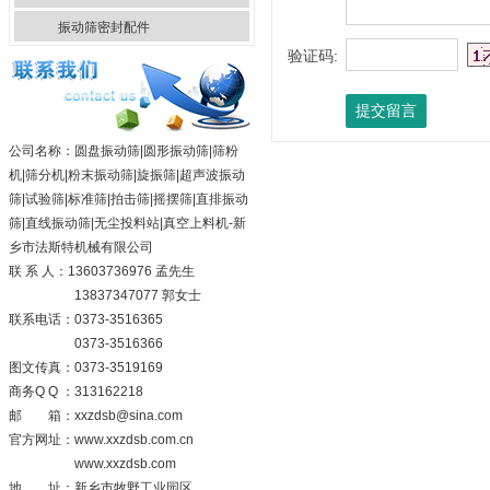
振动筛密封配件
验证码:
提交留言
公司名称：圆盘振动筛|圆形振动筛|筛粉
机|筛分机|粉末振动筛|旋振筛|超声波振动
筛|试验筛|标准筛|拍击筛|摇摆筛|直排振动
筛|直线振动筛|无尘投料站|真空上料机-新
乡市法斯特机械有限公司
联 系 人：13603736976 孟先生
13837347077 郭女士
联系电话：0373-3516365
0373-3516366
图文传真：0373-3519169
商务Q Q ：313162218
邮 箱：xxzdsb@sina.com
官方网址：
www.xxzdsb.com.cn
www.xxzdsb.com
地 址：新乡市牧野工业园区