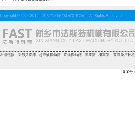
Copyright © 2014-2015 新乡市法斯特机械有限公司 All Rights Reserved.
友情链接:
圆形摇摆筛
超声波振动筛
直线振动筛
滚筒筛
概率筛
双螺旋压榨机
备案号：豫