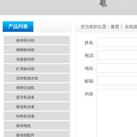
产品列表
您当前的位置：
首页
》在线
振动筛分机
姓名:
精细振动筛
电话:
实验振动筛
地址:
矿用振动筛
压榨机脱水机
邮箱:
精密过滤机
内容:
提升机设备
输送机设备
给料机设备
振动电机
振动筛配件